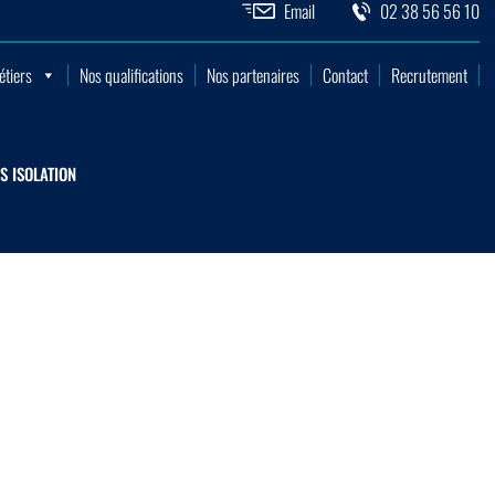
Email
02 38 56 56 10
OUPLES & SPORTIFS
NOS QUALIFICATIONS
RISE GÉNÉRALE
RECRUTEMENT
étiers
Nos qualifications
Nos partenaires
Contact
Recrutement
CONTACT
T PARQUET
S ISOLATION