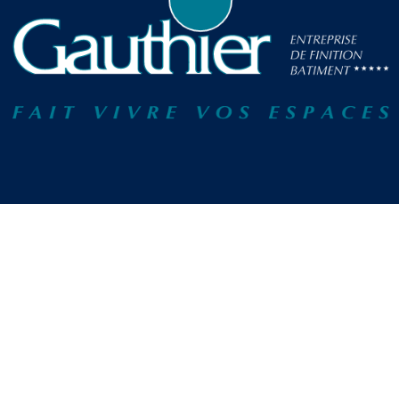
Panneau de gestion des cookies
ADRESSE
3, Rue Jean-Baptiste 
ZA des Montées
45100 ORLÉANS
Tél. 02 38 56 56 10